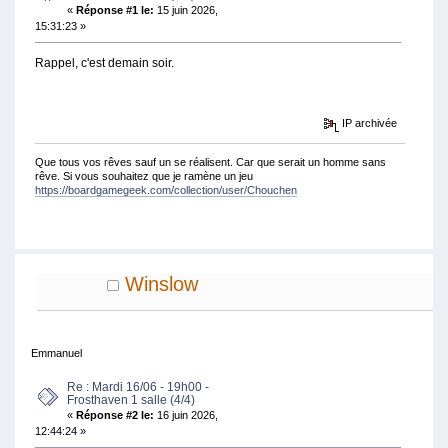
«
Réponse #1 le:
15 juin 2026,
15:31:23 »
Rappel, c'est demain soir.
IP archivée
Que tous vos rêves sauf un se réalisent. Car que serait un homme sans
rêve. Si vous souhaitez que je ramène un jeu
https://boardgamegeek.com/collection/user/Chouchen
Winslow
Emmanuel
Re : Mardi 16/06 - 19h00 -
Frosthaven 1 salle (4/4)
«
Réponse #2 le:
16 juin 2026,
12:44:24 »