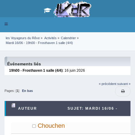
Toggle
navigation
les Voyageurs du Rêve
»
Activités
»
Calendrier
»
Mardi 16/06 - 19h00 - Frosthaven 1 salle (4/4)
Événements liés
19h00 - Frosthaven 1 salle (4/4)
: 16 juin 2026
« précédent
suivant »
Pages: [
1
]
En bas
AUTEUR
SUJET: MARDI 16/06 -
19H00 - FROSTHAVEN 1 SALLE (4/4) (LU 5542
Chouchen