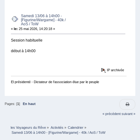
(LU 4504 FOIS)
Samedi 13/06 à 14h00 -
[Figurine/Wargame] - 40k /
AoS / ToW
«
le:
25 mai 2026, 14:20:18 »
Session habituelle
début à 14h00
IP archivée
El présidenté - Dictateur de l'association élue par le peuple
Pages: [
1
]
En haut
« précédent
suivant »
les Voyageurs du Rêve
»
Activités
»
Calendrier
»
 Samedi 13/06 à 14h00 - [Figurine/Wargame] - 40k / AoS / ToW