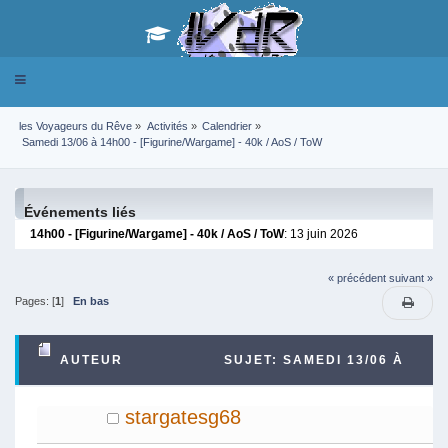
Toggle
navigation
les Voyageurs du Rêve
»
Activités
»
Calendrier
»
 Samedi 13/06 à 14h00 - [Figurine/Wargame] - 40k / AoS / ToW
Événements liés
14h00 - [Figurine/Wargame] - 40k / AoS / ToW
: 13 juin 2026
« précédent
suivant »
Pages: [
1
]
En bas
AUTEUR
SUJET: SAMEDI 13/06 À
14H00 - [FIGURINE/WARGAME] - 40K / AOS / TOW
stargatesg68