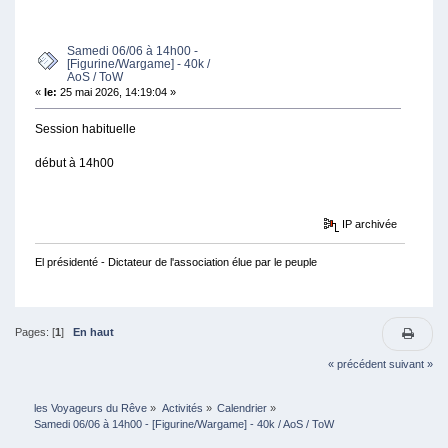
(LU 4595 FOIS)
Samedi 06/06 à 14h00 -
[Figurine/Wargame] - 40k /
AoS / ToW
«
le:
25 mai 2026, 14:19:04 »
Session habituelle
début à 14h00
IP archivée
El présidenté - Dictateur de l'association élue par le peuple
Pages: [
1
]
En haut
« précédent
suivant »
les Voyageurs du Rêve
»
Activités
»
Calendrier
»
Samedi 06/06 à 14h00 - [Figurine/Wargame] - 40k / AoS / ToW