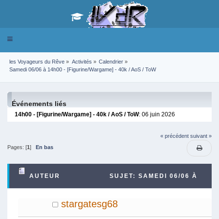
Toggle
navigation
les Voyageurs du Rêve
»
Activités
»
Calendrier
»
Samedi 06/06 à 14h00 - [Figurine/Wargame] - 40k / AoS / ToW
Événements liés
14h00 - [Figurine/Wargame] - 40k / AoS / ToW
: 06 juin 2026
« précédent
suivant »
Pages: [
1
]
En bas
AUTEUR
SUJET: SAMEDI 06/06 À
14H00 - [FIGURINE/WARGAME] - 40K / AOS / TOW
stargatesg68