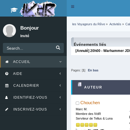
Toggle
navigation
les Voyageurs du Rêve
»
Activités
»
Cal
Bonjour
Invité
Événements liés
[Annulé] 20h00 - Warhammer JDR 
ACCUEIL
Pages: [
1
]
En bas
AIDE
CALENDRIER
AUTEUR
IDENTIFIEZ-VOUS
Chouchen
INSCRIVEZ-VOUS
Marc M.
Membre des lVdR
Serviteur de Tellus & Luna