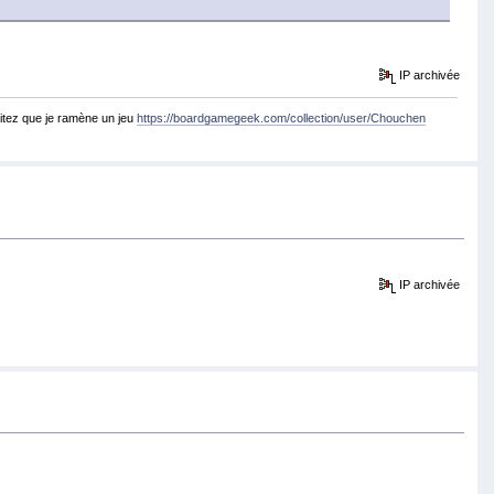
IP archivée
itez que je ramène un jeu
https://boardgamegeek.com/collection/user/Chouchen
IP archivée