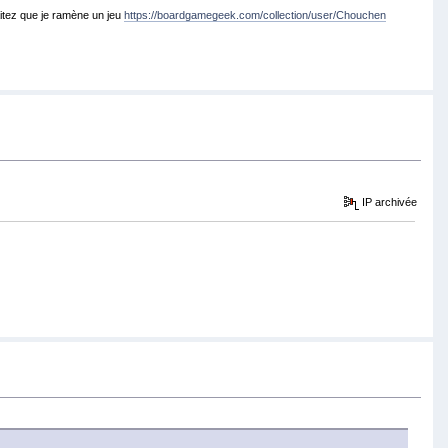
itez que je ramène un jeu
https://boardgamegeek.com/collection/user/Chouchen
IP archivée