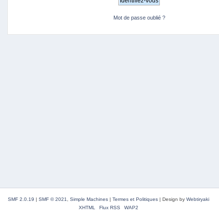
Mot de passe oublié ?
SMF 2.0.19
|
SMF © 2021
,
Simple Machines
|
Termes et Politiques
|
Design by
Webtiryaki
XHTML
Flux RSS
WAP2