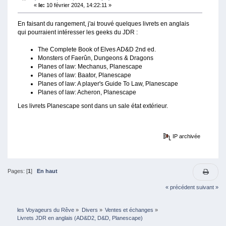
«
le:
10 février 2024, 14:22:11 »
En faisant du rangement, j'ai trouvé quelques livrets en anglais
qui pourraient intéresser les geeks du JDR :
The Complete Book of Elves AD&D 2nd ed.
Monsters of Faerûn, Dungeons & Dragons
Planes of law: Mechanus, Planescape
Planes of law: Baator, Planescape
Planes of law: A player's Guide To Law, Planescape
Planes of law: Acheron, Planescape
Les livrets Planescape sont dans un sale état extérieur.
IP archivée
Pages: [
1
]
En haut
« précédent
suivant »
les Voyageurs du Rêve
»
Divers
»
Ventes et échanges
»
Livrets JDR en anglais (AD&D2, D&D, Planescape)