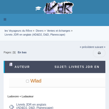
Toggle
navigation
les Voyageurs du Rêve
»
Divers
»
Ventes et échanges
»
Livrets JDR en anglais (AD&D2, D&D, Planescape)
« précédent
suivant »
Pages: [
1
]
En bas
AUTEUR
SUJET: LIVRETS JDR EN
ANGLAIS (AD&D2, D&D, PLANESCAPE) (LU 45339
Wlad
FOIS)
Ludovore + Ludauteur
Livrets JDR en anglais
(AD&D2, D&D, Planescape)