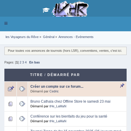
Toggle
navigation
les Voyageurs du Rêve
»
Général
»
Annonces - Evénements 
Pour toutes vos annonces de tournois (hors L5R), conventions, ventes, c'est ici.
Pages: [
1
]
2
3
4
En bas
TITRE
/
DÉMARRÉ PAR
Créer un compte sur ce forum...
Démarré par
Cedric
Bruno Cathala chez Offline Store le samedi 23 mai
Démarré par
tHe_LaMaN
Conférence sur les bienfaits du jeu pour la santé
Démarré par
tHe_LaMaN