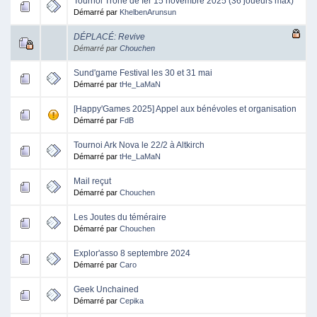
Tournoi Trone de fer 15 novembre 2025 (36 joueurs max)
Démarré par
KhelbenArunsun
DÉPLACÉ: Revive
Démarré par
Chouchen
Sund'game Festival les 30 et 31 mai
Démarré par
tHe_LaMaN
[Happy'Games 2025] Appel aux bénévoles et organisation
Démarré par
FdB
Tournoi Ark Nova le 22/2 à Altkirch
Démarré par
tHe_LaMaN
Mail reçut
Démarré par
Chouchen
Les Joutes du téméraire
Démarré par
Chouchen
Explor'asso 8 septembre 2024
Démarré par
Caro
Geek Unchained
Démarré par
Cepika