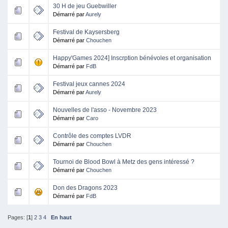
30 H de jeu Guebwiller
Démarré par
Aurely
Festival de Kaysersberg
Démarré par
Chouchen
Happy'Games 2024] Inscrption bénévoles et organisation
Démarré par
FdB
Festival jeux cannes 2024
Démarré par
Aurely
Nouvelles de l'asso - Novembre 2023
Démarré par
Caro
Contrôle des comptes LVDR
Démarré par
Chouchen
Tournoi de Blood Bowl à Metz des gens intéressé ?
Démarré par
Chouchen
Don des Dragons 2023
Démarré par
FdB
Pages: [
1
]
2
3
4
En haut