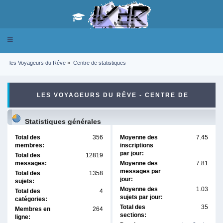
Toggle
navigation
les Voyageurs du Rêve
»
Centre de statistiques
LES VOYAGEURS DU RÊVE - CENTRE DE
STATISTIQUES
Statistiques générales
Total des
356
Moyenne des
7.45
membres:
inscriptions
par jour:
Total des
12819
messages:
Moyenne des
7.81
messages par
Total des
1358
jour:
sujets:
Moyenne des
1.03
Total des
4
sujets par jour:
catégories:
Total des
35
Membres en
264
sections:
ligne: