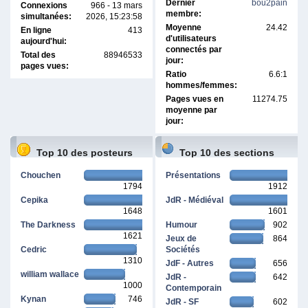
Dernier
bou2pain
Connexions
966 - 13 mars
membre:
simultanées:
2026, 15:23:58
Moyenne
24.42
En ligne
413
d'utilisateurs
aujourd'hui:
connectés par
Total des
88946533
jour:
pages vues:
Ratio
6.6:1
hommes/femmes:
Pages vues en
11274.75
moyenne par
jour:
Top 10 des posteurs
Top 10 des sections
Chouchen
Présentations
1794
1912
Cepika
JdR - Médiéval
1648
1601
The Darkness
Humour
902
1621
Jeux de
864
Cedric
Sociétés
1310
JdF - Autres
656
william wallace
JdR -
642
1000
Contemporain
Kynan
746
JdR - SF
602