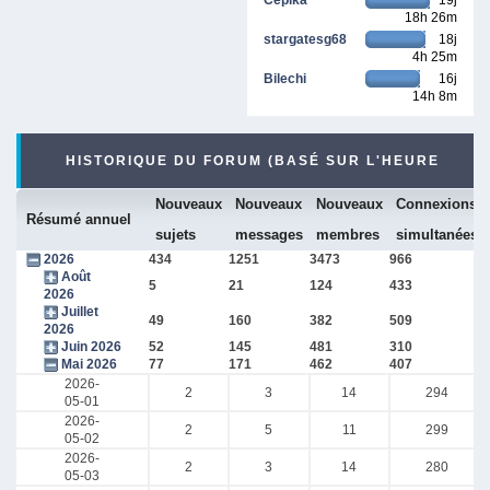
18h 26m
stargatesg68
18j
4h 25m
Bilechi
16j
14h 8m
HISTORIQUE DU FORUM (BASÉ SUR L'HEURE
Nouveaux
Nouveaux
Nouveaux
Connexions
INTERNE DU FORUM)
Résumé annuel
sujets
messages
membres
simultanées
2026
434
1251
3473
966
Août
5
21
124
433
2026
Juillet
49
160
382
509
2026
Juin 2026
52
145
481
310
Mai 2026
77
171
462
407
2026-
2
3
14
294
05-01
2026-
2
5
11
299
05-02
2026-
2
3
14
280
05-03