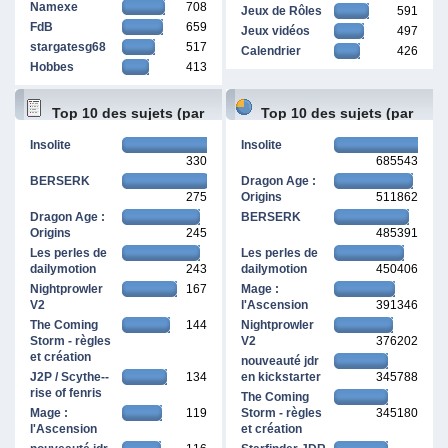
Namexe
708
Jeux de Rôles
591
FdB
659
Jeux vidéos
497
stargatesg68
517
Calendrier
426
Hobbes
413
Top 10 des sujets (par
Top 10 des sujets (par
Insolite
Insolite
330
685543
réponses)
pages vues)
BERSERK
Dragon Age :
275
Origins
511862
Dragon Age :
BERSERK
Origins
245
485391
Les perles de
Les perles de
dailymotion
243
dailymotion
450406
Nightprowler
167
Mage :
V2
l'Ascension
391346
The Coming
144
Nightprowler
Storm - règles
V2
376202
et création
nouveauté jdr
J2P / Scythe--
134
en kickstarter
345788
rise of fenris
The Coming
Mage :
119
Storm - règles
345180
l'Ascension
et création