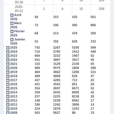
7
9
14
263
05-30
2026-
1
4
15
259
05-31
Avril
58
153
425
501
2026
Mars
72
196
495
966
2026
Février
69
213
476
300
2026
Janvier
52
192
628
332
2026
2025
742
2287
5250
599
2024
710
2795
1912
448
2023
684
3222
1907
52
2022
541
3897
3917
45
2021
310
3129
2338
45
2020
468
5575
1858
296
2019
484
4662
1268
114
2018
489
5808
626
47
2017
437
4285
713
20
2016
431
3543
851
26
2015
354
2697
6671
52
2014
359
2935
8000
42
2013
237
2225
8238
26
2012
148
1039
6562
17
2011
190
1242
3806
14
2010
224
1878
1253
17
2009
503
5627
88
15