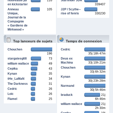
nouveauté jdr
116
Starfinder JDR
en kickstarter
339407
Anneau
105
J2P / Scythe--
Unique,
rise of fenris
330230
Journal de la
Compagnie
« Gardiens de
Mirkwood »
Top lanceurs de sujets
Temps de connexion
Chouchen
Cedric
196
35j 18h 47m
cumulé
stargatesg68
73
Deus ex
Machina
33j 10h 21m
william wallace
49
Chouchen
Cepika
43
33j 6h 32m
Kynan
35
Kynan
tHe_LaMaN
34
30j 23h 28m
The Darkness
31
Narmand
Cedric
26
30j 5h 46m
Loïc
26
braduck
21j
Flamel
25
6h 46m
william wallace
21j
2h 30m
Cepika
19j