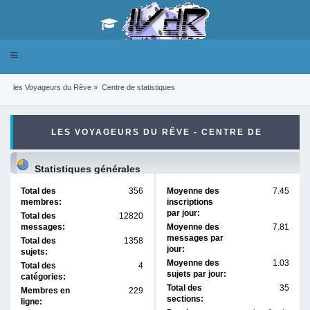
Toggle
navigation
les Voyageurs du Rêve
»
Centre de statistiques
LES VOYAGEURS DU RÊVE - CENTRE DE
STATISTIQUES
Statistiques générales
Total des
356
Moyenne des
7.45
membres:
inscriptions
par jour:
Total des
12820
messages:
Moyenne des
7.81
messages par
Total des
1358
jour:
sujets:
Moyenne des
1.03
Total des
4
sujets par jour:
catégories:
Total des
35
Membres en
229
sections:
ligne: