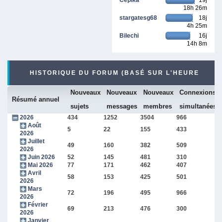
18h 26m
stargatesg68
18j
4h 25m
Bilechi
16j
14h 8m
HISTORIQUE DU FORUM (BASÉ SUR L'HEURE
Nouveaux
Nouveaux
Nouveaux
Connexions
INTERNE DU FORUM)
Résumé annuel
sujets
messages
membres
simultanées
2026
434
1252
3504
966
Août
5
22
155
433
2026
Juillet
49
160
382
509
2026
Juin 2026
52
145
481
310
Mai 2026
77
171
462
407
Avril
58
153
425
501
2026
Mars
72
196
495
966
2026
Février
69
213
476
300
2026
Janvier