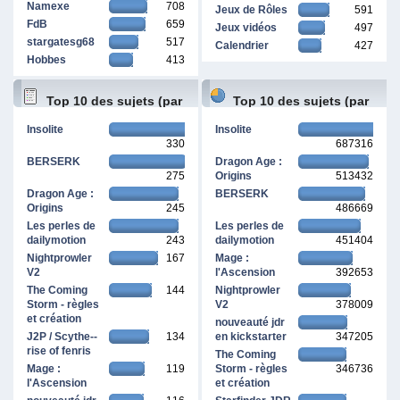
Namexe
708
Jeux de Rôles
591
FdB
659
Jeux vidéos
497
stargatesg68
517
Calendrier
427
Hobbes
413
Top 10 des sujets (par
Top 10 des sujets (par
Insolite
Insolite
330
687316
réponses)
pages vues)
BERSERK
Dragon Age :
275
Origins
513432
Dragon Age :
BERSERK
Origins
245
486669
Les perles de
Les perles de
dailymotion
243
dailymotion
451404
Nightprowler
167
Mage :
V2
l'Ascension
392653
The Coming
144
Nightprowler
Storm - règles
V2
378009
et création
nouveauté jdr
J2P / Scythe--
134
en kickstarter
347205
rise of fenris
The Coming
Mage :
119
Storm - règles
346736
l'Ascension
et création