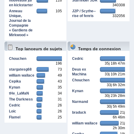
nouveauté jdr
116
Starfinder JDR
en kickstarter
340308
Anneau
105
J2P / Scythe--
Unique,
rise of fenris
332056
Journal de la
Compagnie
« Gardiens de
Mirkwood »
Top lanceurs de sujets
Temps de connexion
Chouchen
Cedric
196
35j 18h 47m
cumulé
stargatesg68
73
Deus ex
Machina
33j 10h 21m
william wallace
49
Chouchen
Cepika
43
33j 6h 32m
Kynan
35
Kynan
tHe_LaMaN
34
30j 23h 28m
The Darkness
31
Narmand
Cedric
26
30j 5h 49m
Loïc
26
braduck
21j
Flamel
25
6h 46m
william wallace
21j
2h 30m
Cepika
19j