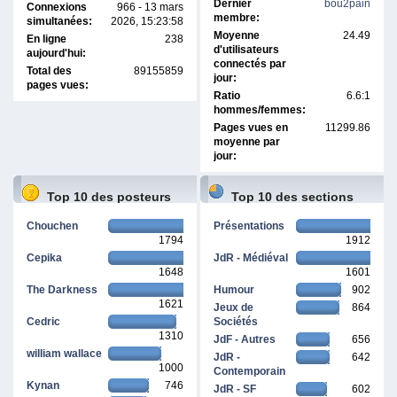
Dernier
bou2pain
Connexions
966 - 13 mars
membre:
simultanées:
2026, 15:23:58
Moyenne
24.49
En ligne
238
d'utilisateurs
aujourd'hui:
connectés par
Total des
89155859
jour:
pages vues:
Ratio
6.6:1
hommes/femmes:
Pages vues en
11299.86
moyenne par
jour:
Top 10 des posteurs
Top 10 des sections
Chouchen
Présentations
1794
1912
Cepika
JdR - Médiéval
1648
1601
The Darkness
Humour
902
1621
Jeux de
864
Cedric
Sociétés
1310
JdF - Autres
656
william wallace
JdR -
642
1000
Contemporain
Kynan
746
JdR - SF
602