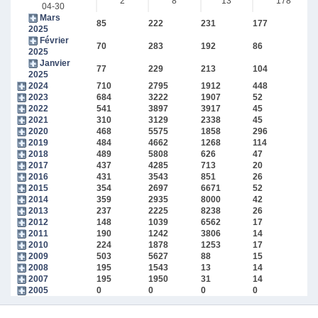
2
8
13
178
04-30
Mars
85
222
231
177
2025
Février
70
283
192
86
2025
Janvier
77
229
213
104
2025
2024
710
2795
1912
448
2023
684
3222
1907
52
2022
541
3897
3917
45
2021
310
3129
2338
45
2020
468
5575
1858
296
2019
484
4662
1268
114
2018
489
5808
626
47
2017
437
4285
713
20
2016
431
3543
851
26
2015
354
2697
6671
52
2014
359
2935
8000
42
2013
237
2225
8238
26
2012
148
1039
6562
17
2011
190
1242
3806
14
2010
224
1878
1253
17
2009
503
5627
88
15
2008
195
1543
13
14
2007
195
1950
31
14
2005
0
0
0
0