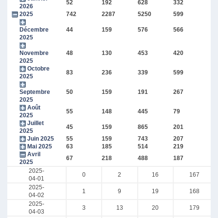
52
192
628
332
2026
2025
742
2287
5250
599
Décembre
44
159
576
566
2025
Novembre
48
130
453
420
2025
Octobre
83
236
339
599
2025
Septembre
50
159
191
267
2025
Août
55
148
445
79
2025
Juillet
45
159
865
201
2025
Juin 2025
55
159
743
207
Mai 2025
63
185
514
219
Avril
67
218
488
187
2025
2025-
0
2
16
167
04-01
2025-
1
9
19
168
04-02
2025-
3
13
20
179
04-03