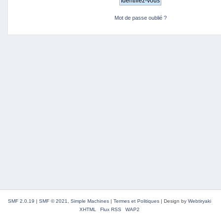
Mot de passe oublié ?
SMF 2.0.19
|
SMF © 2021
,
Simple Machines
|
Termes et Politiques
|
Design by
Webtiryaki
XHTML
Flux RSS
WAP2