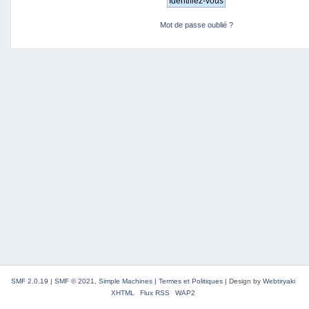
Mot de passe oublié ?
SMF 2.0.19
|
SMF © 2021
,
Simple Machines
|
Termes et Politiques
|
Design by
Webtiryaki
XHTML
Flux RSS
WAP2