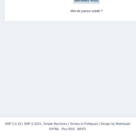
Mot de passe oublié ?
SMF 2.0.19
|
SMF © 2021
,
Simple Machines
|
Termes et Politiques
|
Design by
Webtiryaki
XHTML
Flux RSS
WAP2